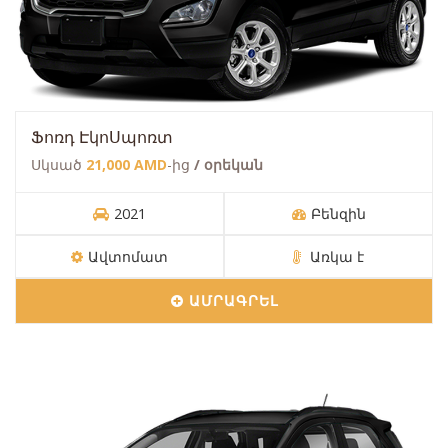
Ֆոռդ ԷկոՍպոռտ
Սկսած
21,000 AMD
-ից
/ օրեկան
2021
Բենզին
Ավտոմատ
Առկա է
ԱՄՐԱԳՐԵԼ