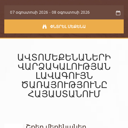
ՓՆՏՐԵԼ ՄԵՔԵՆԱ
ԱՎՏՈՄԵՔԵՆԱՆԵՐԻ
ՎԱՐՁԱԿԱԼՈՒԹՅԱՆ
ԼԱՎԱԳՈՒՅՆ
ԾԱՌԱՅՈՒԹՅՈՒՆԸ
ՀԱՅԱՍՏԱՆՈՒՄ
Շքեղ մեքենաներ