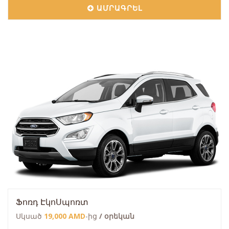
ԱՄՐԱԳՐԵԼ
Ֆոռդ ԷկոՍպոռտ
Սկսած
19,000 AMD
-ից
/ օրեկան