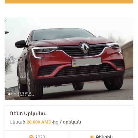
Ռենո Արկանա
Սկսած
20,000 AMD
-ից
/ օրեկան
2020
Բենզին