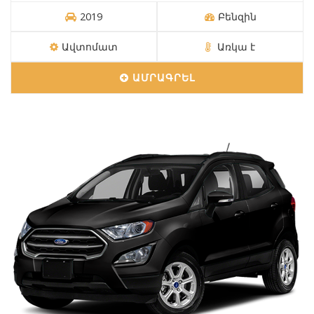
2019
Բենզին
Ավտոմատ
Առկա է
ԱՄՐԱԳՐԵԼ