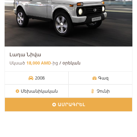
Լադա Նիվա
Սկսած
18,000 AMD
-ից
/ օրեկան
2008
Գազ
Մեխանիկական
Չունի
ԱՄՐԱԳՐԵԼ