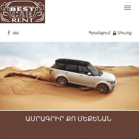
Togg
navi
Գրանցում
Մուտք
ԱՄՐԱԳՐԻՐ ՔՈ ՄԵՔԵՆԱՆ