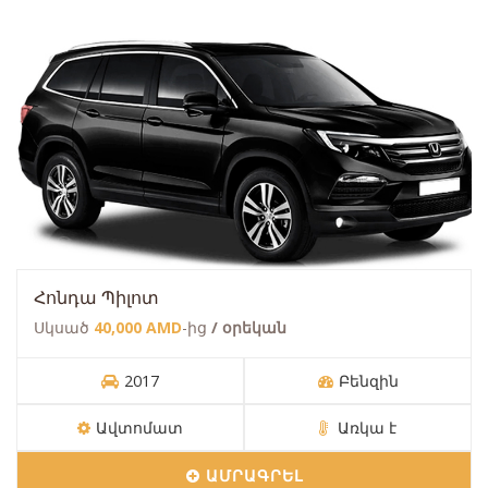
Հոնդա Պիլոտ
Սկսած
40,000 AMD
-ից
/ օրեկան
2017
Բենզին
Ավտոմատ
Առկա է
ԱՄՐԱԳՐԵԼ