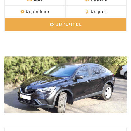
Ավտոմատ
Առկա է
ԱՄՐԱԳՐԵԼ