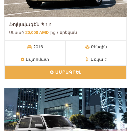
Ֆոլկսվագեն Պոլո
Սկսած
20,000 AMD
-ից
/ օրեկան
2016
Բենզին
Ավտոմատ
Առկա է
ԱՄՐԱԳՐԵԼ