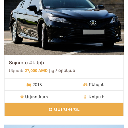
Տոյոտա Քեմրի
Սկսած
27,000 AMD
-ից
/ օրեկան
2018
Բենզին
Ավտոմատ
Առկա է
ԱՄՐԱԳՐԵԼ