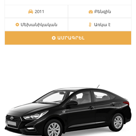
2011
Բենզին
Մեխանիկական
Առկա է
ԱՄՐԱԳՐԵԼ