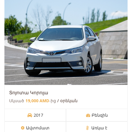
Տոյոտա Կորոլա
Սկսած
19,000 AMD
-ից
/ օրեկան
2017
Բենզին
Ավտոմատ
Առկա է