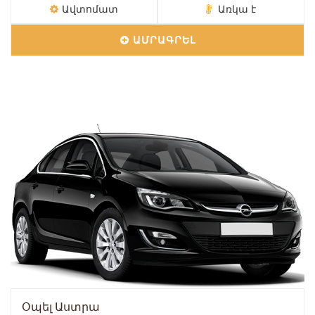
Ավտոմատ
Առկա է
ԱՄՐԱԳՐԵԼ
Օպել Աստրա