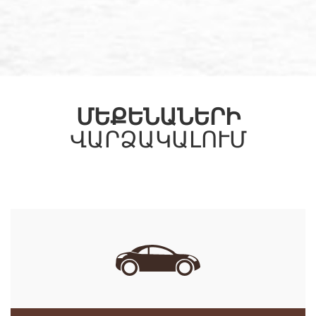
ՄԵՔԵՆԱՆԵՐԻ
ՎԱՐՁԱԿԱԼՈՒՄ