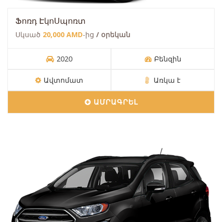
Ֆոռդ ԷկոՍպոռտ
Սկսած
20,000 AMD
-ից
/ օրեկան
2020
Բենզին
Ավտոմատ
Առկա է
ԱՄՐԱԳՐԵԼ