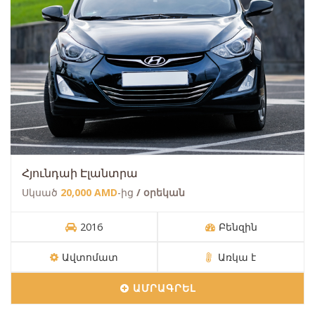
Հյունդաի Էլանտրա
Սկսած
20,000 AMD
-ից
/ օրեկան
2016
Բենզին
Ավտոմատ
Առկա է
ԱՄՐԱԳՐԵԼ