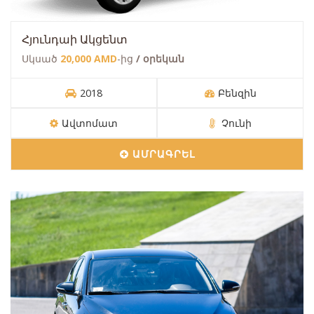
Հյունդաի Ակցենտ
Սկսած
20,000 AMD
-ից
/ օրեկան
2018
Բենզին
Ավտոմատ
Չունի
ԱՄՐԱԳՐԵԼ