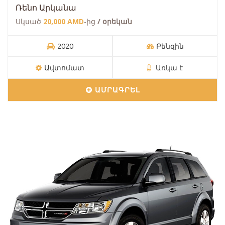
Ռենո Արկանա
Սկսած
20,000 AMD
-ից
/ օրեկան
2020
Բենզին
Ավտոմատ
Առկա է
ԱՄՐԱԳՐԵԼ