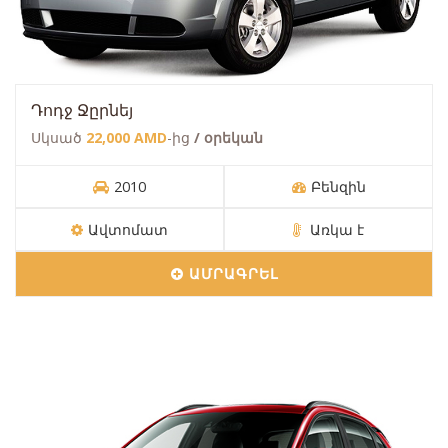
Դոդջ Ջըրնեյ
Սկսած
22,000 AMD
-ից
/ օրեկան
2010
Բենզին
Ավտոմատ
Առկա է
ԱՄՐԱԳՐԵԼ