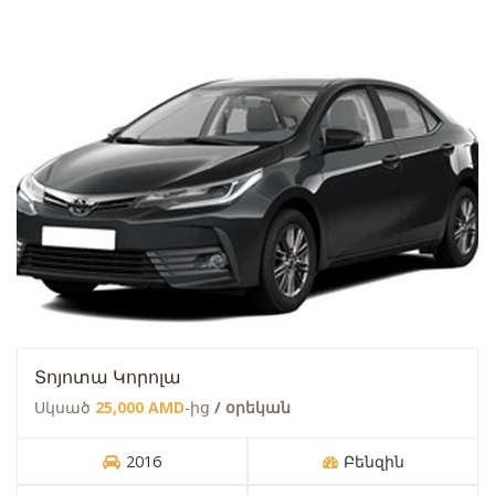
Տոյոտա Կորոլա
Սկսած
25,000 AMD
-ից
/ օրեկան
2016
Բենզին