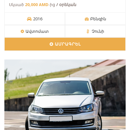
Սկսած
20,000 AMD
-ից
/ օրեկան
2016
Բենզին
Ավտոմատ
Չունի
ԱՄՐԱԳՐԵԼ