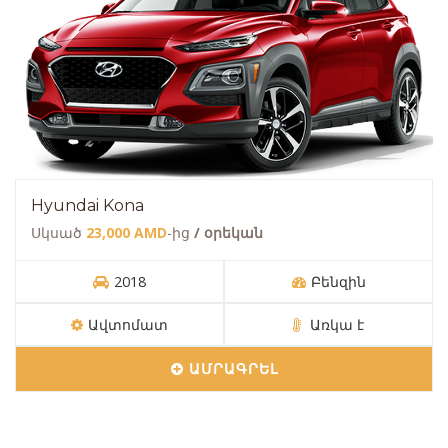
Hyundai Kona
Սկսած
23,000 AMD
-ից
/ օրեկան
2018
Բենզին
Ավտոմատ
Առկա է
ԱՄՐԱԳՐԵԼ