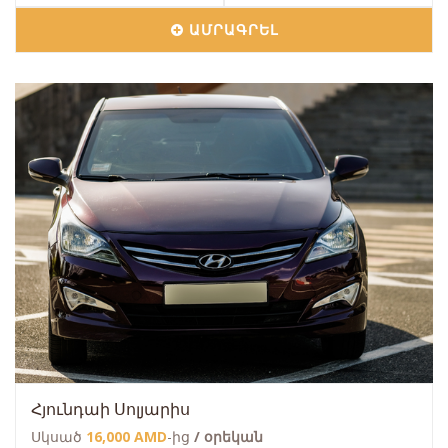
ԱՄՐԱԳՐԵԼ
Հյունդաի Սոլյարիս
Սկսած
16,000 AMD
-ից
/ օրեկան