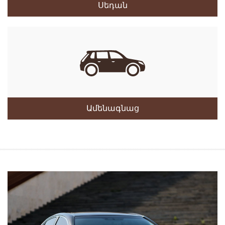
Սեդան
Ամենագնաց