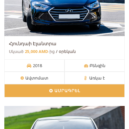
Հյունդաի Էլանտրա
Սկսած
25,000 AMD
-ից
/ օրեկան
2018
Բենզին
Ավտոմատ
Առկա է
ԱՄՐԱԳՐԵԼ