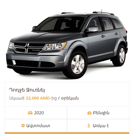
Դոդջե Ջուռնեյ
Սկսած
22,000 AMD
-ից
/ օրեկան
2020
Բենզին
Ավտոմատ
Առկա է