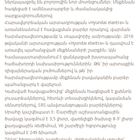
ներկայացրել են բոլորովին նոր մոտեցումներ։ Մեքենան
հագեցած է ամենատարբեր և ժամանակակից
սարքավորումներով։
Հարավկորեական արտադրության «Hyundai elantra»-ն
առանձնանում է հավաքման բարձր որակով, վարման
հարմարավետությամբ և տպավորիչ ամրությամբ։ 2016
թվականի արտադրության «Hyundai elantra»-ն դասվում է
առավել պահանջված մեքենաների շարքին։ Այն
համապատասխանում է ցանկացած խստապահանջ
հաճախորդի նախասիրություններին։ Թե՛ իր արտաքին
դիզայներական լուծումներով և թե՛ իր
հարմարավետությամբ մեքենան բավականին բարձր
պահանջարկ է վայելում։
Կախված հավաքածուից՝ մեքենան հագեցած է քսենոն
լուսարձակներով, հետևի տեսախցիկնեով, կայանման
սենսորներով, SRS անվտանգության բարձիկներով։
Սրահը կաշվեպատ է։ Շարժիչի աշխատանքային
ծավալը կազմում է 3,5 լիտր, վառելիքի ծախսը 8-9՝ լիտր
քաղաքային ռեժիմում, V6 շարժիչի հզորությունը
կազմում է 249 ձիաուժ։
Ղեկը՝ հիդրավլիկ շարժական, փոխանցման տուփը՝