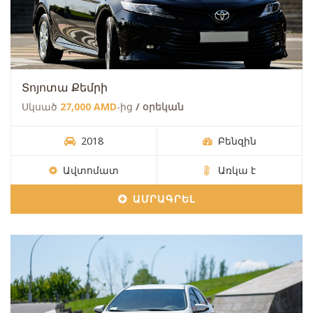
Տոյոտա Քեմրի
Սկսած
27,000 AMD
-ից
/ օրեկան
2018
Բենզին
Ավտոմատ
Առկա է
ԱՄՐԱԳՐԵԼ