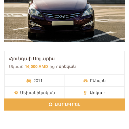
Հյունդաի Սոլյարիս
Սկսած
16,000 AMD
-ից
/ օրեկան
2011
Բենզին
Մեխանիկական
Առկա է
ԱՄՐԱԳՐԵԼ