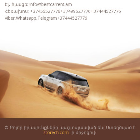
Էլ․ հասցե:
info@bestcarrent.am
Հեռախոս:
+37455527776+37499527776+37444527776
Viber,Whatsapp,Telegram+37444527776
© Բոլոր իրավունքները պաշտպանված են։ Ստեղծված է
storech.com
-ի միջոցով։