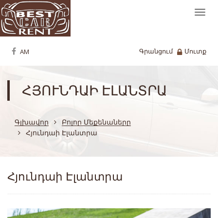
Togg
navi
Գրանցում
Մուտք
ՀՅՈՒՆԴԱԻ ԷԼԱՆՏՐԱ
Գլխավոր
Բոլոր Մեքենաները
Հյունդաի Էլանտրա
Հյունդաի Էլանտրա