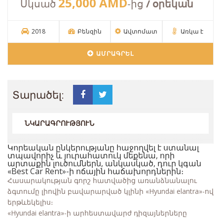
25,000 AMD
Սկսած
-ից
/ օրեկան
2018
Բենզին
Ավտոմատ
Առկա է
ԱՄՐԱԳՐԵԼ
Տարածել:
ՆԿԱՐԱԳՐՈՒԹՅՈՒՆ
Կորեական ընկերությանը հաջողվել է ստանալ
տպավորիչ և յուրահատուկ մեքենա, որի
արտաքին լուծումներն, անկասկած, դուր կգան
«Best Car Rent»-ի ոճային հաճախորդներին։
Հասարակության գորշ հատվածից առանձնանալու
ձգտումը լիովին բավարարված կլինի «Hyundai elantra»-ով
երթևեկելիս։
«Hyundai elantra»-ի արհեստավարժ դիզայներները