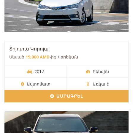
Տոյոտա Կորոլա
Սկսած
19,000 AMD
-ից
/ օրեկան
2017
Բենզին
Ավտոմատ
Առկա է
ԱՄՐԱԳՐԵԼ