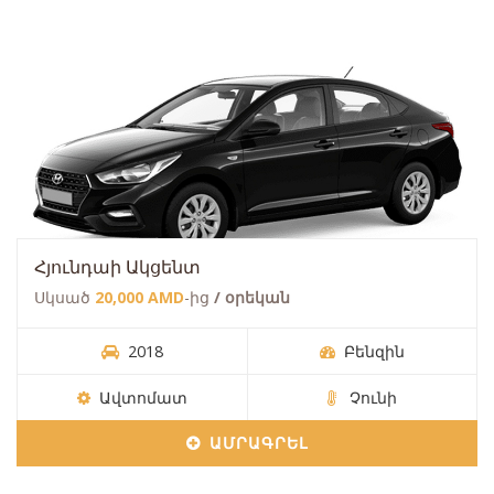
Հյունդաի Ակցենտ
Սկսած
20,000 AMD
-ից
/ օրեկան
2018
Բենզին
Ավտոմատ
Չունի
ԱՄՐԱԳՐԵԼ