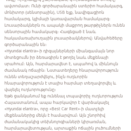
ավտոմատ։ Ունի գործարանային ստերիո համակարգ,
մոնիտոր (սենսորային), USB ելք, նավիգացիոն
համակարգ, կլիմայի կառավարման համակարգ։
Լուսարձակներն ու ապակի մաքրող թարթիչներն ունեն
սենսորային համակարգ։ Հագեցած է նաև
հակամառախուղային լուսարձակներով։ Անվահեծերը
գործարանային են։
«Hyundai elantra»-ի դիզայներների միանգամայն նոր
մոտեցումն իր ձեռագիրն է թողել նաև մեքենայի
սրահում։ Այն, հարմարավետ է, ապահով և միևնույն
ժամանակ ոճային։ Նստատեղերը հնարավորություն
ունեն տեղաշարժվելու, ինչն ուղևորին
հնարավորություն է տալիս հարմար տեղավորվել և
վայելել ուղևորությունը։
Եթե ցանկանում եք ունենալ տպավորիչ ուղևորություն
Հայաստանում, ապա հարկավոր է վարձակալել
«Hyundai elantra», որը «Best Car Rent»-ի մատչելի
մեքենաներից մեկն է համարվում։ Այն շնորհիվ
ժամանակակից տեխնոլոգիաների կիրառման,
հարմարավետության, արտաքին ոճային լուծումների