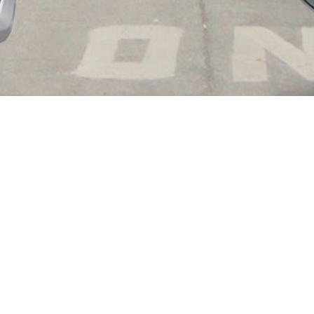
ՄԵՐ ՄԱՍԻՆ
«Best Car Rent» ընկերությունը գործում է 2013 թվականից։
Այն ոլորտում առանձնանում է որակյալ սպասարկմամբ
և առաջարկում է ավտոմեքենաների լավագույն
վարձույթը Հայաստանում։