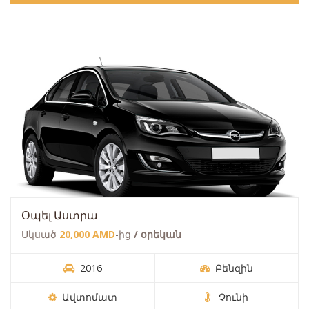
Օպել Աստրա
Սկսած
20,000 AMD
-ից
/ օրեկան
2016
Բենզին
Ավտոմատ
Չունի