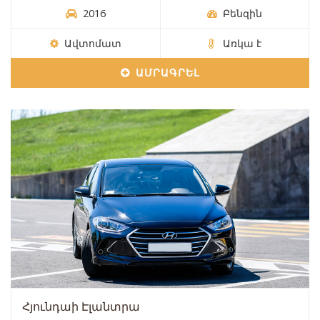
2016
Բենզին
Ավտոմատ
Առկա է
ԱՄՐԱԳՐԵԼ
Հյունդաի Էլանտրա