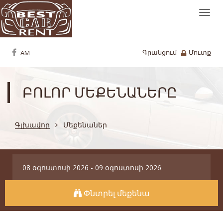
Togg
navi
Գրանցում
Մուտք
ԲՈԼՈՐ ՄԵՔԵՆԱՆԵՐԸ
Գլխավոր
Մեքենաներ
Փնտրել մեքենա