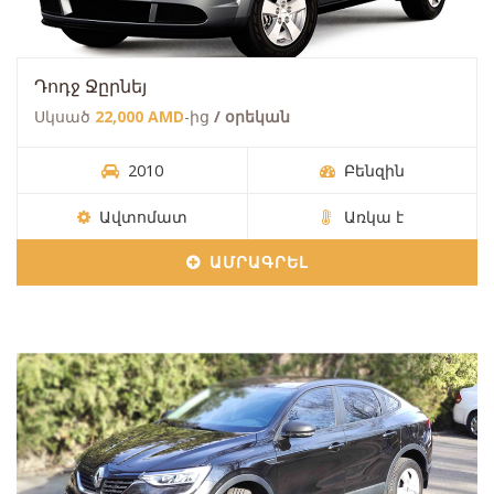
Դոդջ Ջըրնեյ
Սկսած
22,000 AMD
-ից
/ օրեկան
2010
Բենզին
Ավտոմատ
Առկա է
ԱՄՐԱԳՐԵԼ