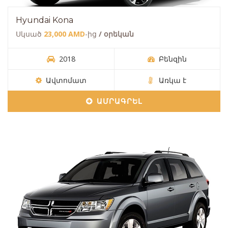
Hyundai Kona
Սկսած
23,000 AMD
-ից
/ օրեկան
2018
Բենզին
Ավտոմատ
Առկա է
ԱՄՐԱԳՐԵԼ