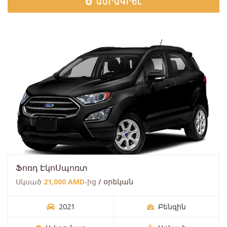
ԱՄՐԱԳՐԵԼ
Ֆոռդ ԷկոՍպոռտ
Սկսած
21,000 AMD
-ից
/ օրեկան
2021
Բենզին