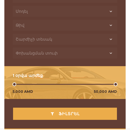
1 օրվա արժեք
ՖԻԼՏՐԵԼ