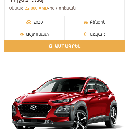
Դոդջե Ջուռնեյ
Սկսած
22,000 AMD
-ից
/ օրեկան
2020
Բենզին
Ավտոմատ
Առկա է
ԱՄՐԱԳՐԵԼ