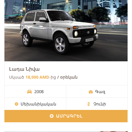
Լադա Նիվա
Սկսած
18,000 AMD
-ից
/ օրեկան
2008
Գազ
Մեխանիկական
Չունի
ԱՄՐԱԳՐԵԼ