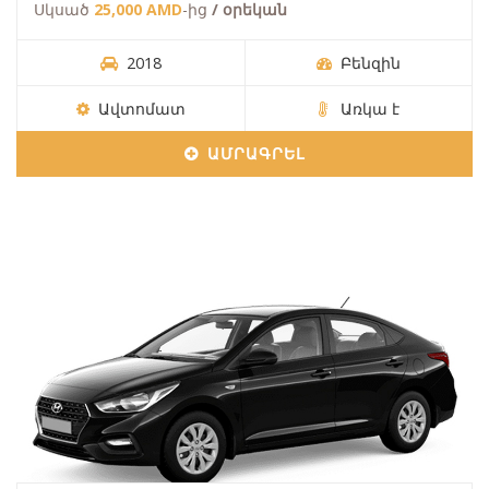
Սկսած
25,000 AMD
-ից
/ օրեկան
2018
Բենզին
Ավտոմատ
Առկա է
ԱՄՐԱԳՐԵԼ