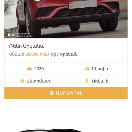
Ռենո Արկանա
Սկսած
20,000 AMD
-ից
/ օրեկան
2020
Բենզին
Ավտոմատ
Առկա է
ԱՄՐԱԳՐԵԼ