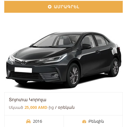
ԱՄՐԱԳՐԵԼ
Տոյոտա Կորոլա
Սկսած
25,000 AMD
-ից
/ օրեկան
2016
Բենզին