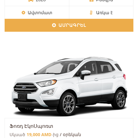
Ավտոմատ
Առկա է
ԱՄՐԱԳՐԵԼ
Ֆոռդ ԷկոՍպոռտ
Սկսած
19,000 AMD
-ից
/ օրեկան