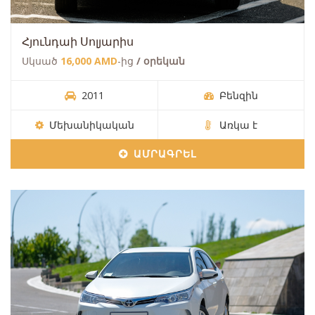
Հյունդաի Սոլյարիս
Սկսած
16,000 AMD
-ից
/ օրեկան
2011
Բենզին
Մեխանիկական
Առկա է
ԱՄՐԱԳՐԵԼ