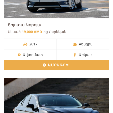
Տոյոտա Կորոլա
Սկսած
19,000 AMD
-ից
/ օրեկան
2017
Բենզին
Ավտոմատ
Առկա է
ԱՄՐԱԳՐԵԼ