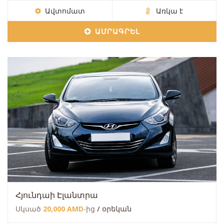
Ավտոմատ
Առկա է
ԱՄՐԱԳՐԵԼ
Հյունդաի Էլանտրա
Սկսած
20,000 AMD
-ից
/ օրեկան