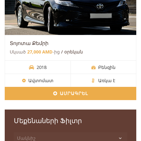
Տոյոտա Քեմրի
Սկսած
27,000 AMD
-ից
/ օրեկան
2018
Բենզին
Ավտոմատ
Առկա է
ԱՄՐԱԳՐԵԼ
Մեքենաների Ֆիլտր