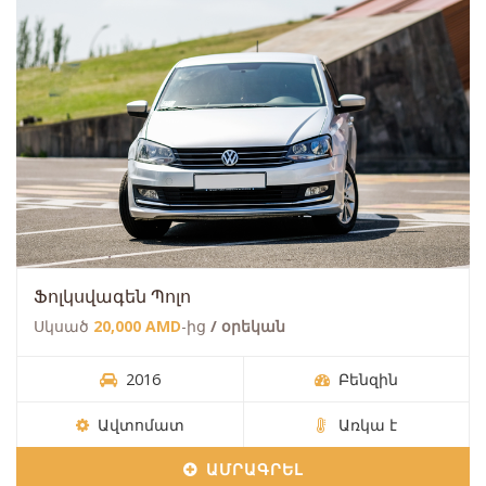
Ֆոլկսվագեն Պոլո
Սկսած
20,000 AMD
-ից
/ օրեկան
2016
Բենզին
Ավտոմատ
Առկա է
ԱՄՐԱԳՐԵԼ