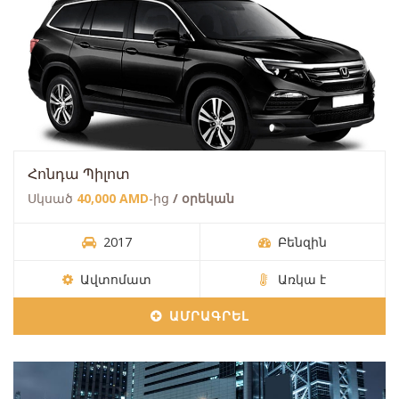
Հոնդա Պիլոտ
Սկսած
40,000 AMD
-ից
/ օրեկան
2017
Բենզին
Ավտոմատ
Առկա է
ԱՄՐԱԳՐԵԼ