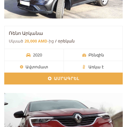
Ռենո Արկանա
Սկսած
20,000 AMD
-ից
/ օրեկան
2020
Բենզին
Ավտոմատ
Առկա է
ԱՄՐԱԳՐԵԼ