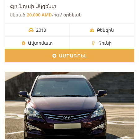
Հյունդաի Ակցենտ
Սկսած
20,000 AMD
-ից
/ օրեկան
2018
Բենզին
Ավտոմատ
Չունի
ԱՄՐԱԳՐԵԼ