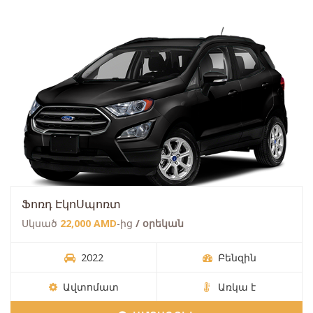
Ֆոռդ ԷկոՍպոռտ
Սկսած
22,000 AMD
-ից
/ օրեկան
2022
Բենզին
Ավտոմատ
Առկա է