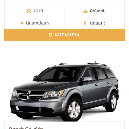
2019
Բենզին
Ավտոմատ
Առկա է
ԱՄՐԱԳՐԵԼ