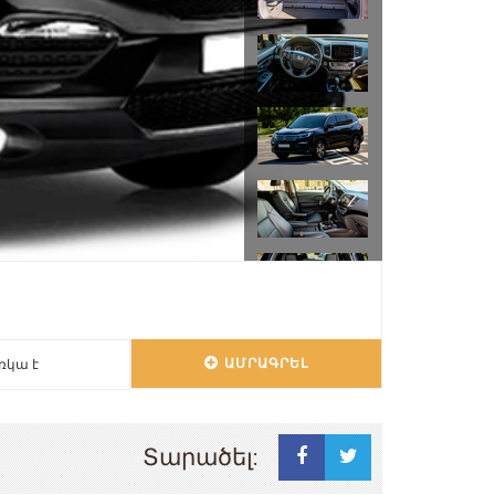
ԱՄՐԱԳՐԵԼ
ռկա է
Տարածել: