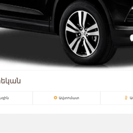
րեկան
նզին
Ավտոմատ
Ա