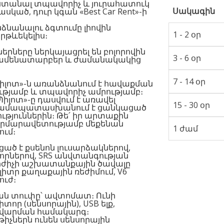
 ստանալ տպավորիչ և յուրահատուկ
Սակագին
սկած, դուր կգան «Best Car Rent»-ի
նանալու ձգտումը լիովին
1 - 2 օր
րթևեկելիս։
րները ներկայացրել են բոլորովին
3 - 6 օր
է ամենատարբեր և ժամանակակից
7 - 14 օր
լոտ»-ն առանձնանում է հավաքման
թյամբ և տպավորիչ ամրությամբ։
իլոտ»-ը դասվում է առավել
15 - 30 օր
ն համապատասխանում է ցանկացած
ուններին։ Թե՛ իր արտաքին
հարմարավետությամբ մեքենան
1 ժամ
ում։
ծ է քսենոն լուսարձակներով,
որներով, SRS անվտանգության
րժիչի աշխատանքային ծավալը
՝ լիտր քաղաքային ռեժիմում, V6
ուժ։
ան տուփը՝ ավտոմատ։ Ունի
ր (սենսորային), USB ելք,
ավարման համակարգ։
իչներն ունեն սենսորային