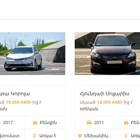
ոտա Կորոլա
Հյունդաի Սոլյարիս
ած
19,000 AMD
-ից
/
Սկսած
16,000 AMD
-ից
/
կան
օրեկան
2017
Բենզին
2011
Բեն
վտոմատ
Առկա է
Մեխանիկական
Առկ