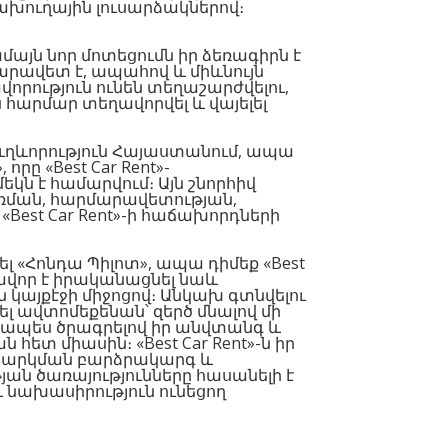
խուղային լուսարձակներով։
մայն նոր մոտեցումն իր ձեռագիրն է
մարավետ է, ապահով և միևնույն
րություն ունեն տեղաշարժվելու,
ս հարմար տեղավորվել և վայելել
ուղևորություն Հայաստանում, ապա
րը «Best Car Rent»-
ն է համարվում։ Այն շնորհիվ
ման, հարմարավետության,
«Best Car Rent»-ի հաճախորդների
լ «Հոնդա Պիլոտ», ապա դիմեք «Best
րավոր է իրականացնել նաև
 կայքէջի միջոցով։ Անկախ գտնվելու
լ ավտոմեքենան՝ զերծ մնալով մի
ապես ծրագրելով իր անվտանգ և
 հետ միասին։ «Best Car Rent»-ն իր
սարկման բարձրակարգ և
ան ծառայությունները հասանելի է
 նախասիրություն ունեցող