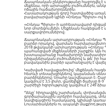
Ճապոնական ընկերությանը հաջողվել է
մեքենա, որի արտաքին լուծումներն, անկա
ոճային հաճախորդներին։
Հասարակության գորշ հատվածից առանձ
բավարարված կլինի «Հոնդա Պիլոտ»-ով ե
«Հոնդա Պիլոտ»-ի արհեստավարժ դիզայնե
նոր մոտեցումներ։ Մեքենան հագեցած 
սարքավորումներով։
Ճապոնական արտադրության «Հոնդա Պի
բարձր որակով, վարման հարմարավետու
2018 թվականի արտադրության «Հոնդա Պ
պահանջված մեքենաների շարքին։ Այ
խստապահանջ հաճախորդի նախասիրությ
դիզայներական լուծումներով և թե՛ իր 
բավականին բարձր պահանջարկ է վայել
Կախված հավաքածուից՝ մեքենան հագեցա
հետևի տեսախցիկնեով, կայանման սենս
բարձիկներով։ Սրահը կաշվեպատ է։ Շա
կազմում է 3,5 լիտր, վառելիքի ծախսը 8-9
շարժիչի հզորությունը կազմում է 249 ձիա
Ղեկը՝ հիդրավլիկ շարժական, փոխանցմ
գործարանային ստերիո համակարգ, մոնիտո
նավիգացիոն համակարգ, կլիմայի կառ
Լուսարձակներն ու ապակի մաքրող թարթ