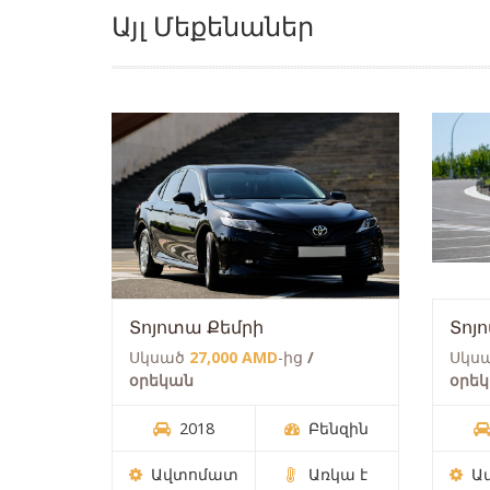
Այլ Մեքենաներ
Տոյոտա Քեմրի
Տոյ
Սկսած
27,000 AMD
-ից
/
Սկս
օրեկան
օրե
2018
Բենզին
Ավտոմատ
Առկա է
Ա