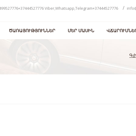
/
499527776+37444527776 Viber,Whatsapp,Telegram+37444527776
info
ԾԱՌԱՅՈՒԹՅՈՒՆՆԵՐ
ՄԵՐ ՄԱՍԻՆ
ՎՃԱՐՈՒՄՆԵ
Գլ