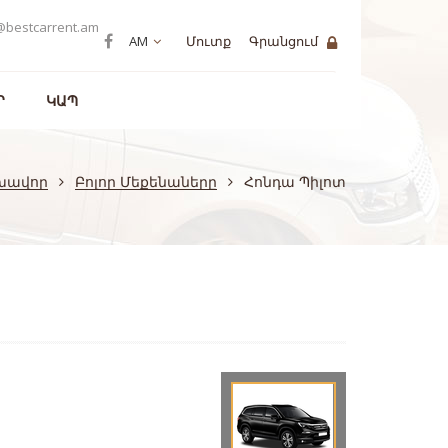
@bestcarrent.am
AM
Մուտք
Գրանցում
Ր
ԿԱՊ
խավոր
Բոլոր Մեքենաները
Հոնդա Պիլոտ