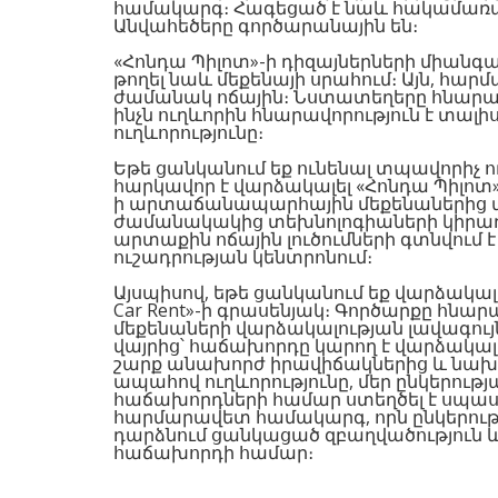
համակարգ։ Հագեցած է նաև հակամառա
Անվահեծերը գործարանային են։
«Հոնդա Պիլոտ»-ի դիզայներների միանգա
թողել նաև մեքենայի սրահում։ Այն, հար
ժամանակ ոճային։ Նստատեղերը հնարավո
ինչն ուղևորին հնարավորություն է տալի
ուղևորությունը։
Եթե ցանկանում եք ունենալ տպավորիչ 
հարկավոր է վարձակալել «Հոնդա Պիլոտ», ո
ի արտաճանապարհային մեքենաներից մեկ
ժամանակակից տեխնոլոգիաների կիրառ
արտաքին ոճային լուծումների գտնվում է 
ուշադրության կենտրոնում։
Այսպիսով, եթե ցանկանում եք վարձակալե
Car Rent»-ի գրասենյակ։ Գործարքը հնա
մեքենաների վարձակալության լավագույն
վայրից՝ հաճախորդը կարող է վարձակալե
շարք անախորժ իրավիճակներից և նախ
ապահով ուղևորությունը, մեր ընկերության
հաճախորդների համար ստեղծել է սպա
հարմարավետ համակարգ, որն ընկերությ
դարձնում ցանկացած զբաղվածություն և
հաճախորդի համար։