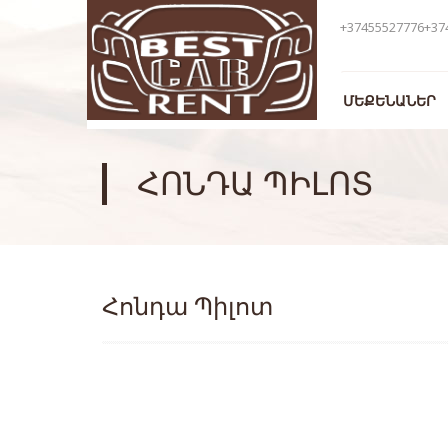
+37455527776+37
ՄԵՔԵՆԱՆԵՐ
ՀՈՆԴԱ ՊԻԼՈՏ
Հոնդա Պիլոտ