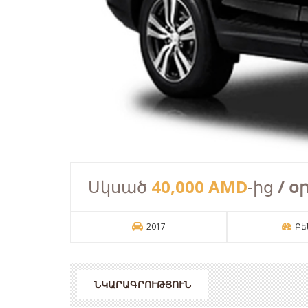
Սկսած
40,000 AMD
-ից
/ օ
2017
Բե
ՆԿԱՐԱԳՐՈՒԹՅՈՒՆ