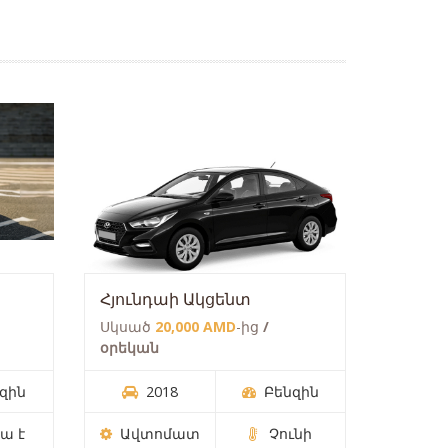
Հյունդաի Ակցենտ
Սկսած
20,000 AMD
-ից
/
օրեկան
զին
2018
Բենզին
ա է
Ավտոմատ
Չունի