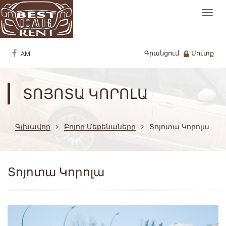
Togg
navi
Գրանցում
Մուտք
ՏՈՅՈՏԱ ԿՈՐՈԼԱ
Գլխավոր
Բոլոր Մեքենաները
Տոյոտա Կորոլա
Տոյոտա Կորոլա