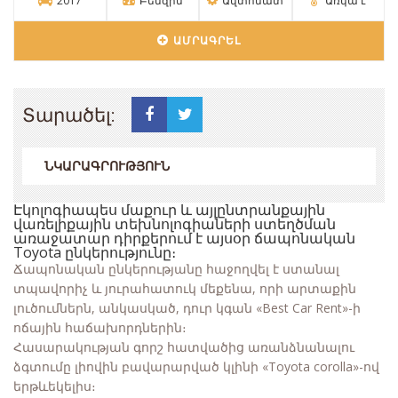
2017
Բենզին
Ավտոմատ
Առկա է
ԱՄՐԱԳՐԵԼ
Տարածել:
ՆԿԱՐԱԳՐՈՒԹՅՈՒՆ
Էկոլոգիապես մաքուր և այլընտրանքային
վառելիքային տեխնոլոգիաների ստեղծման
առաջատար դիրքերում է այսօր ճապոնական
Toyota ընկերությունը։
Ճապոնական ընկերությանը հաջողվել է ստանալ
տպավորիչ և յուրահատուկ մեքենա, որի արտաքին
լուծումներն, անկասկած, դուր կգան «Best Car Rent»-ի
ոճային հաճախորդներին։
Հասարակության գորշ հատվածից առանձնանալու
ձգտումը լիովին բավարարված կլինի «Toyota corolla»-ով
երթևեկելիս։