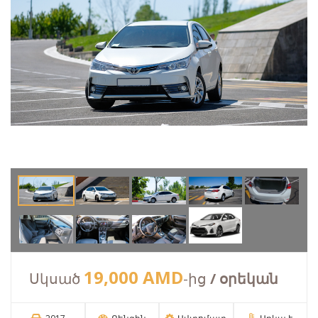
19,000 AMD
Սկսած
-ից
/ օրեկան