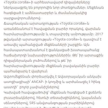
«Toyota corolla»-ի արհեստավարժ դիզայներները
ներկայացրել են բոլորովին նոր մոտեցումներ։ Մեքենան
հագեցած է ամենատարբեր և ժամանակակից
սարքավորումներով։
Ճապոնական արտադրության «Toyota corolla»-ն
առանձնանում է հավաքման բարձր որակով, վարման
հարմարավետությամբ և տպավորիչ ամրությամբ։ 2017
թվականի արտադրության «Toyota corolla»-ն դասվում է
առավել պահանջված մեքենաների շարքին։ Այն
համապատասխանում է ցանկացած խստապահանջ
հաճախորդի նախասիրություններին։ Թե՛ իր արտաքին
դիզայներական լուծումներով և թե՛ իր
հարմարավետությամբ մեքենան բավականին բարձր
պահանջարկ է վայելում։
Ավտոմեքենան փորձարկվել է Ավստրալական անկախ
ասոցիացիայի՝ ANCAP- ի կողմից և արժանացել է հինգ
աստղի՝ բոլոր չափանիշներով:
Կախված հավաքածուից՝ մեքենան հագեցած է քսենոն
լուսարձակներով, հետևի տեսախցիկնեով, կայանման
սենսորներով, SRS անվտանգության բարձիկներով։