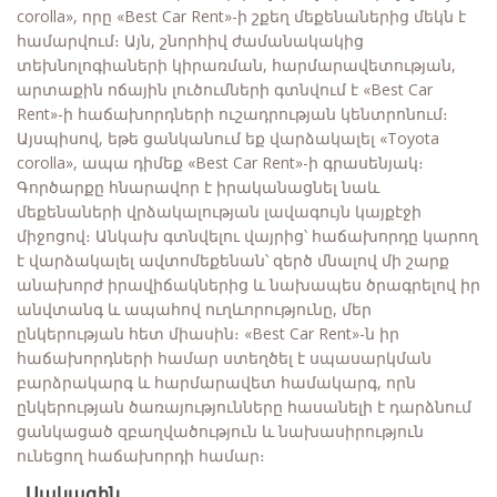
corolla», որը «Best Car Rent»-ի շքեղ մեքենաներից մեկն է
համարվում։ Այն, շնորհիվ ժամանակակից
տեխնոլոգիաների կիրառման, հարմարավետության,
արտաքին ոճային լուծումների գտնվում է «Best Car
Rent»-ի հաճախորդների ուշադրության կենտրոնում։
Այսպիսով, եթե ցանկանում եք վարձակալել «Toyota
corolla», ապա դիմեք «Best Car Rent»-ի գրասենյակ։
Գործարքը հնարավոր է իրականացնել նաև
մեքենաների վրձակալության լավագույն կայքէջի
միջոցով։ Անկախ գտնվելու վայրից՝ հաճախորդը կարող
է վարձակալել ավտոմեքենան՝ զերծ մնալով մի շարք
անախորժ իրավիճակներից և նախապես ծրագրելով իր
անվտանգ և ապահով ուղևորությունը, մեր
ընկերության հետ միասին։ «Best Car Rent»-ն իր
հաճախորդների համար ստեղծել է սպասարկման
բարձրակարգ և հարմարավետ համակարգ, որն
ընկերության ծառայությունները հասանելի է դարձնում
ցանկացած զբաղվածություն և նախասիրություն
ունեցող հաճախորդի համար։
Սակագին