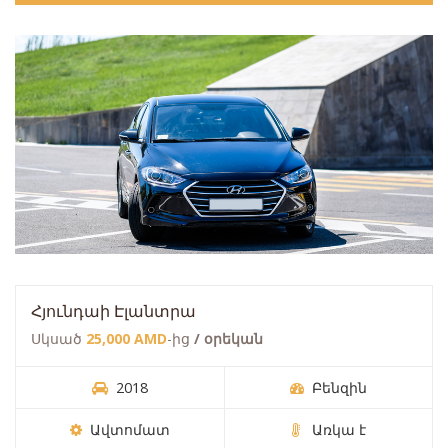
Հյունդաի Էլանտրա
Սկսած
25,000 AMD
-ից
/ օրեկան
2018
Բենզին
Ավտոմատ
Առկա է