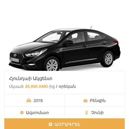
Հյունդաի Ակցենտ
Սկսած
20,000 AMD
-ից
/ օրեկան
2018
Բենզին
Ավտոմատ
Չունի
ԱՄՐԱԳՐԵԼ