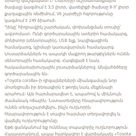
Սրահը կաշվեպատ է։ Շարժիչի աշխատանքային
ծավալը կազմում է 3,5 լիտր, վառելիքի ծախսը 8-9՝ լիտր
քաղաքային ռեժիմում, V6 շարժիչի հզորությունը
կազմում է 249 ձիաուժ։
Ղեկը՝ հիդրավլիկ շարժական, փոխանցման տուփը՝
ավտոմատ։ Ունի գործարանային ստերիո համակարգ,
մոնիտոր (սենսորային), USB ելք, նավիգացիոն
համակարգ, կլիմայի կառավարման համակարգ։
Լուսարձակներն ու ապակի մաքրող թարթիչներն ունեն
սենսորային համակարգ։ Հագեցած է նաև
հակամառախուղային լուսարձակներով։ Անվահեծերը
գործարանային են։
«Toyota corolla»-ի դիզայներների միանգամայն նոր
մոտեցումն իր ձեռագիրն է թողել նաև մեքենայի
սրահում։ Այն հարմարավետ է, ապահով և միևնույն
ժամանակ ոճային։ Նստատեղերը հնարավորություն
ունեն տեղաշարժվելու, ինչն ուղևորին
հնարավորություն է տալիս հարմար տեղավորվել և
վայելել ուղևորությունը։
Եթե ցանկանում եք ունենալ տպավորիչ ուղևորություն
Հայաստանում, ապա հարկավոր է վարձակալել «Toyota