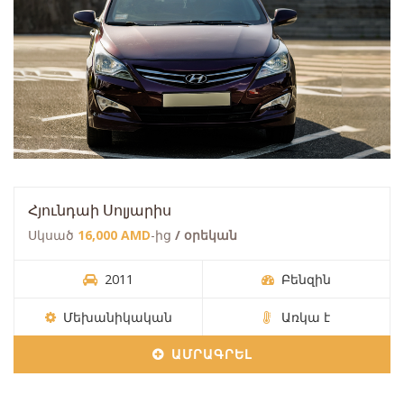
Հյունդաի Սոլյարիս
Սկսած
16,000 AMD
-ից
/ օրեկան
2011
Բենզին
Մեխանիկական
Առկա է
ԱՄՐԱԳՐԵԼ