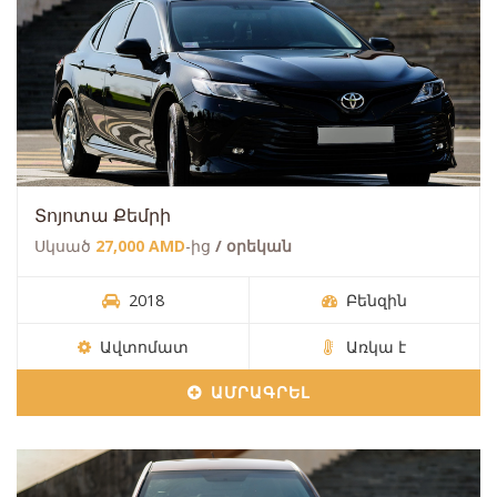
Տոյոտա Քեմրի
Սկսած
27,000 AMD
-ից
/ օրեկան
2018
Բենզին
Ավտոմատ
Առկա է
ԱՄՐԱԳՐԵԼ