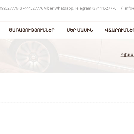
/
499527776+37444527776 Viber,Whatsapp,Telegram+37444527776
info
ԾԱՌԱՅՈՒԹՅՈՒՆՆԵՐ
ՄԵՐ ՄԱՍԻՆ
ՎՃԱՐՈՒՄՆԵ
Գլխա