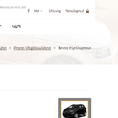
@bestcarrent.am
AM
Մուտք
Գրանցում
Ր
ԿԱՊ
վոր
Բոլոր Մեքենաները
Ֆոռդ ԷկոՍպոռտ