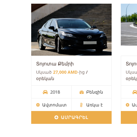
Տոյոտա Քեմրի
Տոյ
Սկսած
27,000 AMD
-ից
/
Սկս
օրեկան
օրե
2018
Բենզին
Ավտոմատ
Առկա է
Ա
ԱՄՐԱԳՐԵԼ