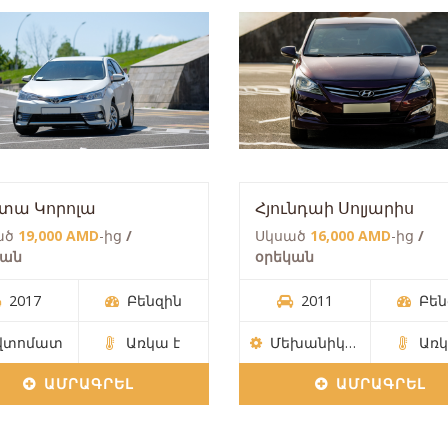
ոտա Կորոլա
Հյունդաի Սոլյարիս
ած
19,000 AMD
-ից
/
Սկսած
16,000 AMD
-ից
/
կան
օրեկան
2017
Բենզին
2011
Բեն
վտոմատ
Առկա է
Մեխանիկական
Առկ
ԱՄՐԱԳՐԵԼ
ԱՄՐԱԳՐԵԼ