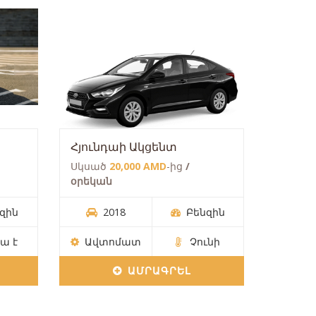
Հյունդաի Ակցենտ
Սկսած
20,000 AMD
-ից
/
օրեկան
զին
2018
Բենզին
ա է
Ավտոմատ
Չունի
ԱՄՐԱԳՐԵԼ