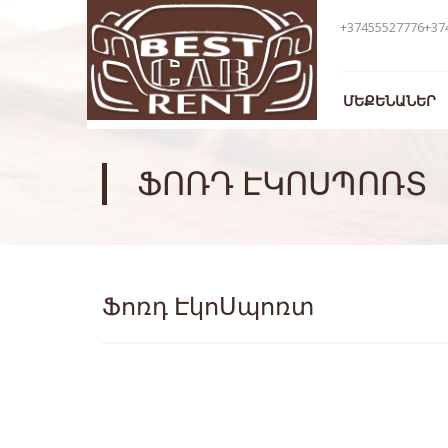
+37455527776+37
ՄԵՔԵՆԱՆԵՐ
ՖՈՌԴ ԷԿՈՍՊՈՌՏ
Ֆոռդ ԷկոՍպոռտ