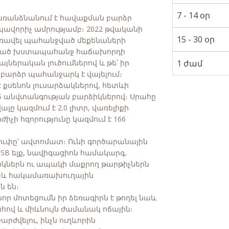
7 - 14 օր
ն առանձնանում է հավաքման բարձր
ավորիչ ամրությամբ։ 2022 թվականի
15 - 30 օր
է առավել պահանջված մեքենաների
ացած խստապահանջ հաճախորդի
յներական լուծումներով և թե՛ իր
1 ժամ
արձր պահանջարկ է վայելում։
քսենոն լուսարձակներով, հետևի
S անվտանգության բարձիկներով։ Սրահը
 կազմում է 2.0 լիտր, վառելիքի
ժիչի հզորությունը կազմում է 166
ուփը՝ ավտոմատ։ Ունի գործարանային
USB ելք, նավիգացիոն համակարգ,
կներն ու ապակի մաքրող թարթիչներն
նաև հակամառախուղային
ն են։
 նոր մոտեցումն իր ձեռագիրն է թողել նաև
հով և միևնույն ժամանակ ոճային։
րժվելու, ինչն ուղևորին