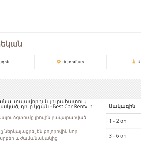
րեկան
նզին
Ավտոմատ
Ա
տանալ տպավորիչ և յուրահատուկ
Սակագին
սկած, դուր կգան «Best Car Rent»-ի
ալու ձգտումը լիովին բավարարված
1 - 2 օր
ը ներկայացրել են բոլորովին նոր
3 - 6 օր
տարբեր և ժամանակակից