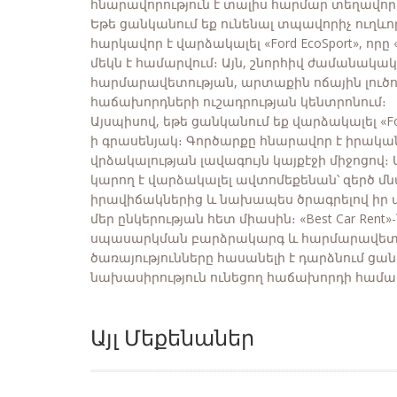
հնարավորություն է տալիս հարմար տեղավորվել
Եթե ցանկանում եք ունենալ տպավորիչ ուղև
հարկավոր է վարձակալել «Ford EcoSport», որը 
մեկն է համարվում։ Այն, շնորհիվ ժամանակա
հարմարավետության, արտաքին ոճային լուծումն
հաճախորդների ուշադրության կենտրոնում։
Այսպիսով, եթե ցանկանում եք վարձակալել «Ford
ի գրասենյակ։ Գործարքը հնարավոր է իրակա
վրձակալության լավագույն կայքէջի միջոցով
կարող է վարձակալել ավտոմեքենան՝ զերծ մ
իրավիճակներից և նախապես ծրագրելով իր 
մեր ընկերության հետ միասին։ «Best Car Ren
սպասարկման բարձրակարգ և հարմարավետ հ
ծառայությունները հասանելի է դարձնում ցա
նախասիրություն ունեցող հաճախորդի համա
Այլ Մեքենաներ