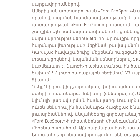
սարքավորումներով։
Ամերիկյան արտադրության «Ford EcoSport»-
որակով, վարման հարմարավետությամբ և տպ
արտադրության «Ford EcoSport»-ը դասվում 
շարքին։ Այն համապատասխանում է ցանկ
նախասիրություններին։ Թե՛ իր արտաքին դիզա
հարմարավետությամբ մեքենան բավականին բ
Կախված հավաքածուից՝ մեքենան հագեցած է 
տեսախցիկնեով, կայանման սենսորներով, SR
կաշվեպատ է։ Շարժիչի աշխատանքային ծավալը
ծախսը՝ 6-8 լիտր քաղաքային ռեժիմում, V3 շար
ձիաուժ։
Ղեկը՝ հիդրավլիկ շարժական, փոխանցման տ
ստերիո համակարգ, մոնիտոր (սենսորային), 
կլիմայի կառավարման համակարգ։ Լուսարձա
ունեն սենսորային համակարգ։ Հագեցած է 
լուսարձակներով։ Անվահեծերը գործարանայի
«Ford EcoSport»-ի դիզայներների միանգամայն
մեքենայի սրահում։ Այն հարմարավետ է, ապա
Նստատեղերը հնարավորություն ունեն տեղաշա