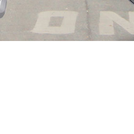
ՄԵՐ ՄԱՍԻՆ
«Best Car Rent» ընկերությունը գործում է 2013 թվականից։
Այն ոլորտում առանձնանում է որակյալ սպասարկմամբ
և առաջարկում է ավտոմեքենաների լավագույն
վարձույթը Հայաստանում։