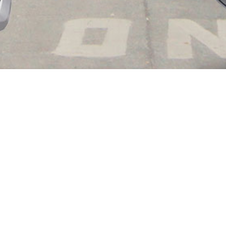
ՄԵՐ ՄԱՍԻՆ
«Best Car Rent» ընկերությունը գործում է 2013 թվականից։
Այն ոլորտում առանձնանում է որակյալ սպասարկմամբ
և առաջարկում է ավտոմեքենաների լավագույն
վարձույթը Հայաստանում։